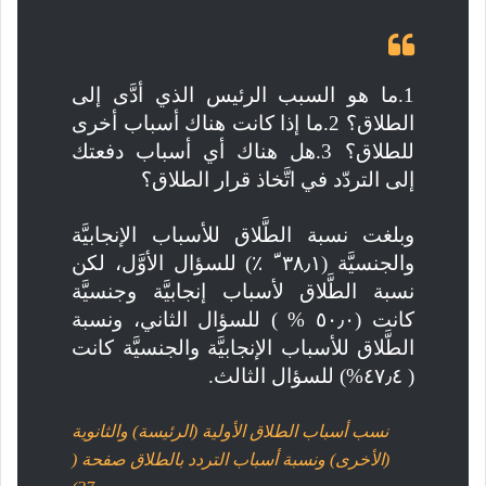
إلی التردّد في اتَّخاذ قرار الطلاق؟
( ٤٧٫٤%) للسؤال الثالث.