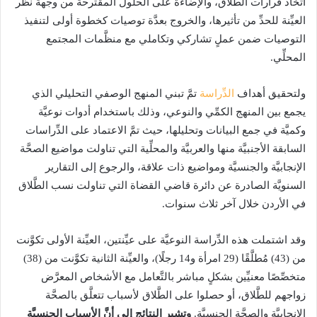
اتِّخاذ قرارات الطَّلاق، والإضاءة على الحلول المقترحة من وجهة نظر
العيِّنة للحدِّ من تأثيرها، والخروج بعدَّة توصيات كخطوة أولى لتنفيذ
التوصيات ضمن عملٍ تشاركي وتكاملي مع منظَّمات المجتمع
المحلِّي.
ولتحقيق أهداف
الدِّراسة
تمَّ تبني المنهج الوصفي التحليلي الذي
يجمع بين المنهج الكمِّي والنوعي، وذلك باستخدام أدوات نوعيَّة
وكميَّة في جمع البيانات وتحليلها، حيث تمَّ الاعتماد على الدِّراسات
السابقة الأجنبيَّة منها والعربيَّة والمحلِّية التي تناولت مواضيع الصحَّة
الإنجابيَّة والجنسيَّة ومواضيع ذات علاقة، والرجوع إلى التقارير
السنويَّة الصادرة عن دائرة قاضي القضاة التي تناولت نسب الطَّلاق
في الأردن خلال آخر ثلاث سنوات.
وقد اشتملت هذه الدِّراسة النوعيَّة على عيِّنتين، العيِّنة الأولى تكوَّنت
من (43) مُطلَّقًا (29 امرأة و14 رجلًا)، والعيِّنة الثانية تكوَّنت من (38)
متخصِّصًا معنيِّين بشكلٍ مباشر بالتَّعامل مع الأشخاص المعرَّض
زواجهم للطَّلاق، أو حصلوا على الطَّلاق لأسباب تتعلَّق بالصحَّة
الإنجابيَّة والصحَّة الجنسيَّة.
وتشير النتائج إلى أنَّ الأسباب الجنسيَّة