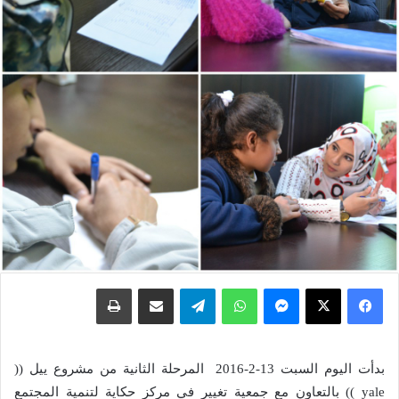
فيسبوك
X
ماسنجر
واتساب
تيلقرام
مشاركة عبر البريد
طباعة
بدأت اليوم السبت 13-2-2016 المرحلة الثانية من مشروع ييل ((
yale )) بالتعاون مع جمعية تغيير في مركز حكاية لتنمية المجتمع