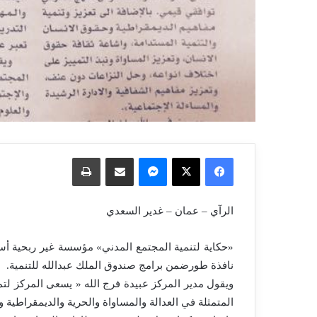
فيسبوك
X
ماسنجر
مشاركة عبر البريد
طباعة
الرآي – عمان – غدير السعدي
«حكاية لتنمية المجتمع المدني» مؤسسة غير ربحية أ
نافذة طورضمن برامج صندوق الملك عبدالله للتنمية.
ويقول مدير المركز عبيدة فرج الله « يسعى المركز لتم
المتمثلة في العدالة والمساواة والحرية والديمقراطية و