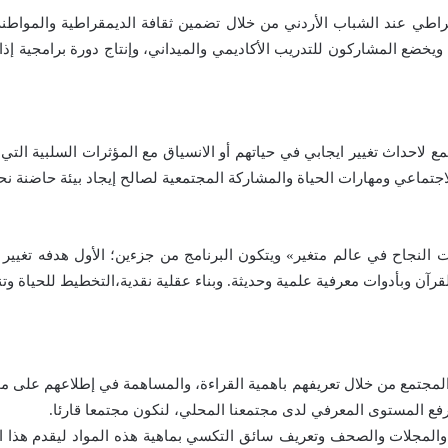
طي عند الشباب الأردني من خلال تضمين ثقافة الديمقراطية والمواطنة
ويخضع المشاركون للتدريب الأكاديمي والميداني، وإنتاج دورة برامجية إذاع
 لاحداث تغيير ايجابي في حياتهم أو الانسياق مع المؤثرات السلبية الت
جتماعي ومهارات الحياة والمشاركة المجتمعية لصالح إيجاد بيئة حاضنة نح
ت النجاح في عالم متغير» ويتكون البرنامج من جزءين؛ الأول هدفه تغيير
رآن وبأدوات معرفية علمية وحديثة. وبناء عقلية نقدية،التخطيط للحياة وت
المجتمع من خلال تعريفهم باهمية القراءة، والمساهمة في إطلاعهم على 
رفع المستوى المعرفي لدى مجتمعنا المحلي، لنكون مجتمعا قارئا.
 والمجلات والصحف وتعريف سائق التكسي بماهية هذه المواد ليقدم هذا ا