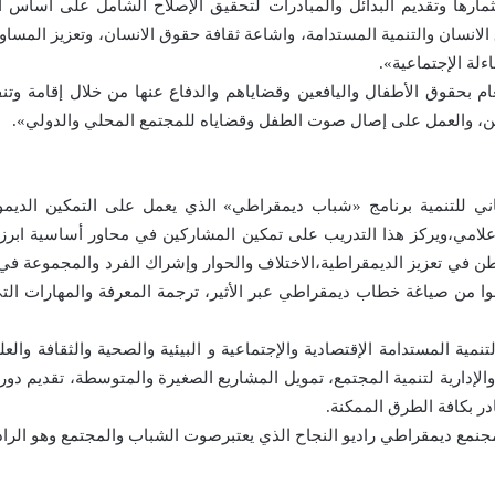
رها وتقديم البدائل والمبادرات لتحقيق الإصلاح الشامل على أساس ا
الانسان والتنمية المستدامة، واشاعة ثقافة حقوق الانسان، وتعزيز المساوا
ءلة الإجتماعية».
م بحقوق الأطفال واليافعين وقضاياهم والدفاع عنها من خلال إقامة وتنف
عين، والعمل على إصال صوت الطفل وقضاياه للمجتمع المحلي والدولي».
ثاني للتنمية برنامج «شباب ديمقراطي» الذي يعمل على التمكين الديم
علامي،ويركز هذا التدريب على تمكين المشاركين في محاور أساسية ابرزه
مواطن في تعزيز الديمقراطية،الاختلاف والحوار وإشراك الفرد والمجموعة
ا من صياغة خطاب ديمقراطي عبر الأثير، ترجمة المعرفة والمهارات التي
مية المستدامة الإقتصادية والإجتماعية و البيئية والصحية والثقافة والعلو
 والإدارية لتنمية المجتمع، تمويل المشاريع الصغيرة والمتوسطة، تقديم 
ادر بكافة الطرق الممكنة.
جنمع ديمقراطي راديو النجاح الذي يعتبرصوت الشباب والمجتمع وهو الراديو