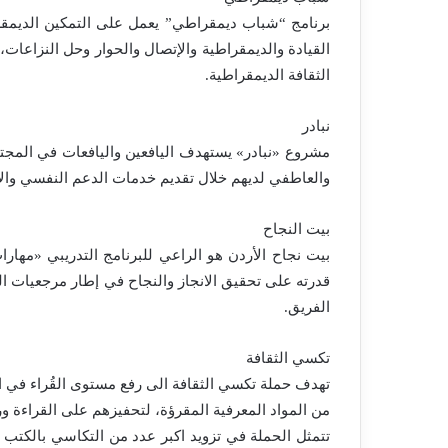
برنامج “شباب ديمقراطي” يعمل على التمكين الديمقرا
القيادة والديمقراطية والإتصال والحوار وحل النزاعات، 
الثقافة الديمقراطية.
نبادر
مشروع «نبادر» يستهدف اليافعين واليافعات في المجتمع
والعاطفي لديهم خلال تقديم خدمات الدعم النفسي والا
بيت النجاح
بيت نجاح الأردن هو الراعي للبرنامج التدريبي «مهارا
قدرته على تحقيق الانجاز والنجاح في إطار مرجعيات الق
الفريق.
تكسي الثقافة
تهدف حملة تكسي الثقافة الى رفع مستوى القُراء في 
من المواد المعرفية المقرؤة، لتحفيزهم على القراءة و
تتمثل الحملة في تزويد اكبر عدد من التكاسي بالكتب