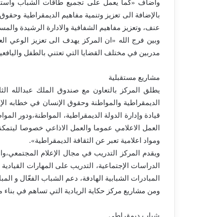
واضاف «كما يعمل على تجميع طاقات الشباب واستثما
بالإضافة الى تعزيز وتنمية مفاهيم الديمقراطية وحقوق 
عنف، وتعزيز مفاهيم الشفافية والادارة الرشيدة والمسا
وبين فرج الله «ان المركز يهدف الى تعزيز الوعي العا
مدربين في مختلف القضايا التي تعتني بالطفل والياف
مشاريع مستقبلية
يطلق المركز بالتعاون مع صندوق الملك عبدالله ال
الديمقراطية والمواطنة وحقوق الإنسان في خطابه الإ
قيادة وإدارة الدولة الديمقراطية، المواطنة،ودور ال
العمل الاعلامي عموما والعمل الاذاعي خصوصا ليتمكنو
ومواد اعلامية تعبر عن الثقافة الديمقراطية».
ويقدم المركز التدريب في مجال الإعلام المجتمعي،والتن
الدراسات الإجتماعية، التدريب على المهارات القيادية
المبادرات الشبابية الهادفة، دعم الشباب الفعّال و المب
ومن مشاريع مركز حكاية الريادية التي تساهم في بناء م
شباب ديمقراطي