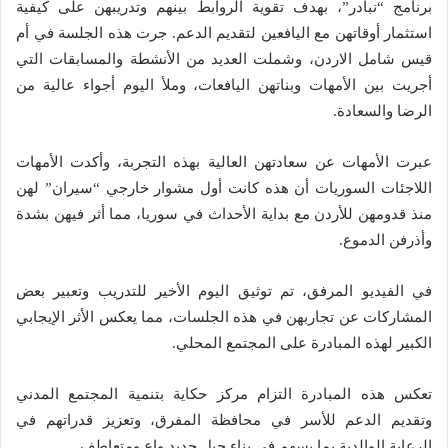
برنامج “نبادر”، بهدف تقوية الروابط بينهم وتدريبهن على كيفية
استثمار أوقاتهن مع اليافعين لتقديم الدعم. جرت هذه الجلسة في أم
قيس شامل الاردن، وشملت العديد من الأنشطة والمسابقات التي
أجريت بين الأمهات وبناتهن اليافعات، وملأ اليوم أجواء عالية من
الرضا والسعادة.
عبرت الأمهات عن سعادتهن العالية بهذه التجربة، وأكدت الأمهات
اللاجئات السوريات أن هذه كانت أول مشوار خارجي “سيران” لهن
منذ قدومهن للأردن مع بداية الأحداث في سوريا، مما أثر فيهن بشدة
وأذرفن الدموع.
في الفيديو المرفق، تم توثيق اليوم الأخير للتدريب وتعبير بعض
المشاركات عن تجاربهن في هذه الجلسات، مما يعكس الأثر الإيجابي
الكبير لهذه المبادرة على المجتمع المحلي.
تعكس هذه المبادرة التزام مركز حكاية بتنمية المجتمع المدني
وتقديم الدعم للأسر في محافظة المفرق، وتعزيز قدراتهم في
الرعاية الوالدية بما يسهم في بناء جيل جديد واعٍ ومتعاطف.