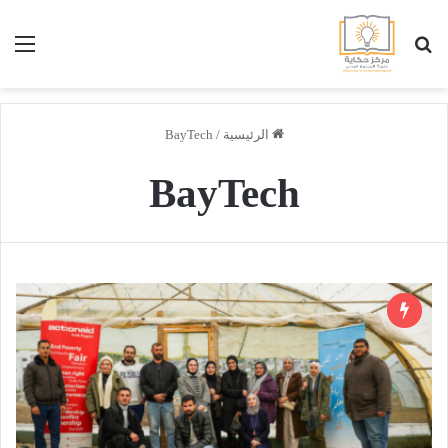
بحث عن
الق
الرئيسية
/
BayTech
BayTech