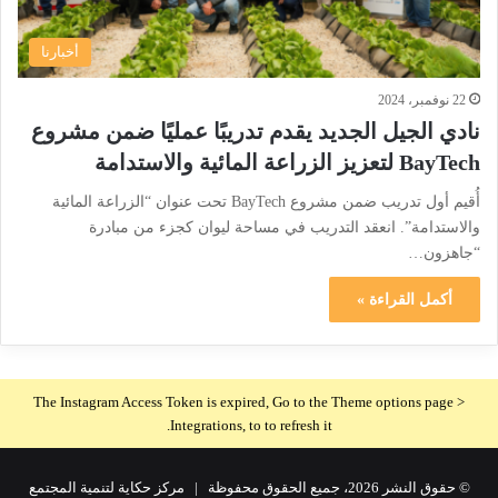
أخبارنا
22 نوفمبر، 2024
نادي الجيل الجديد يقدم تدريبًا عمليًا ضمن مشروع
BayTech لتعزيز الزراعة المائية والاستدامة
أُقيم أول تدريب ضمن مشروع BayTech تحت عنوان “الزراعة المائية
والاستدامة”. انعقد التدريب في مساحة ليوان كجزء من مبادرة
“جاهزون…
أكمل القراءة »
The Instagram Access Token is expired, Go to the Theme options page >
Integrations, to to refresh it.
© حقوق النشر 2026، جميع الحقوق محفوظة |
مركز حكاية لتنمية المجتمع