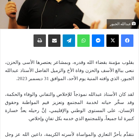
عبدالله الجبور
فيسبوك
X
ماسنجر
واتساب
تيلقرام
مشاركة عبر البريد
طباعة
بقلوب مؤمنة بقضاء الله وقدره، وبمشاعر يعتصرها الأسى والحزن،
ننعى ببالغ الأسف والحزن وفاة الأخ والزميل الفاضل الأستاذ عبدالله
الجبور، الذي وافته المنية يوم الأحد، الموافق 31 ديسمبر 2023.
لقد كان الأستاذ عبدالله نموذجاً للإخلاص والتفاني والوفاء والحكمة،
وقد سخَّر حياته لخدمة المجتمع وتعزيز قيم المواطنة وحقوق
الإنسان، على المستوى الوطني والإقليمي، إنَّ رحيله يعدُّ خسارة
كبيرة لنا جميعاً، وللمجتمع الذي خدمه بكل تفانٍ وإخلاص.
نتقدَّم بأحرِّ التعازي والمواساة لأسرته الكريمة، داعين الله عز وجل