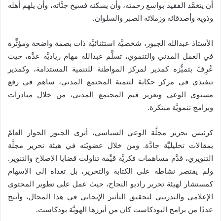
أن يتغمَّد الفقيد بواسع رحمته، وأن يسكنه فسيح جنَّاته، وأن يلهم أهله
وذويه وأصدقائه وزملائه الصبر والسلوان.
الأستاذ عبدالله الجبور، شخصيَّة استثنائيَّة ذات بصمة واضحة ومؤثِّرة
في العمل المدني والتنموي، تسلَّم عبدالله مهام رياديَّة عدَّة، حيث
عُرِفَ بتميُّزه كمدير لمركز المواطنة للتنمية المستدامة، وكمدير
تنفيذي في مركز حكاية لتنمية المجتمع المدني، ساهم في رفع
مستوى الوعي وتعزيز قيم المجتمع المدني، من خلال مبادرات
وبرامج تنمويَّة مبتكرة.
كرئيس تحرير مجلَّة الوعي السياسي، أثرى الجبور الحوار العامّ
بمقالات تحليليَّة جادَّة. ومن خلال عضويّته في هيئة تحرير مجلَّة
التنويري، قدَّم مساهمات فكريَّة قيِّمة تناولت قضايا الإصلاح والتنوير.
ولم يقتصر نشاطه على الكتابة والتحرير، بل تعداه إلى الإسهام
كمستشار لهيئة تحرير راديو النجاح، حيث عمل على تطوير المحتوى
الإعلامي والتدريبي لتحقيق التأثير الإيجابي في هذا المجال، وأنتج
عددًا من برامج البودكاست كان من أبرزها الهويَّة بودكاست.