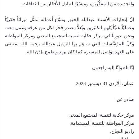
والجديدة من المفكّرين، وميسّرًا لتبادل الأفكار بين الثقافات.
إنَّ إنجازات الأستاذ عبدالله الجبور وتنوُّع أعماله تمثِّل ميراثاً فكريّاً
وعمليّاً غنيّاً يُلهم الكثيرين ويُعدُّ مصدر فخر لكل من عرفه وعمل معه،
ونحن بدورنا في مركز حكاية لتنمية المجتمع المدني ومركز المواطنة
وكلّ المؤسَّسات التي ساهم بها الزميل عبدالله رحمه الله سنبقى
على العهد نواصل المسيرة كما كان يريد ويطمح بإذن الله.
إنَّا لله وإنَّا إليه راجعون
عمان، الأردن 31 ديسمبر 2023
صادر عن:
مركز حكاية لتنمية المجتمع المدني.
مركز المواطنة للتنمية المستدامة.
راديو النجاح.