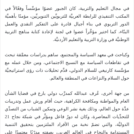
في مجال التعليم والتربية، كان الجبور عضوًا مؤسِّساً وفعّالاً في
المكتب التنفيذي للرابطة العربيَّة للتربويِّين التنويريِّين، مؤمنًا بأهميَّة
الدور التربوي في بناء أجيال قادرة على التفكير النقدي والعمل
البنّاء، كما اختير مؤخَّراً عضوا في لجنة لإعادة كتابة مناهج التربية
الوطنيَّة في وزارة التربية والتعليم الأردنيَّة.
وكباحث في معهد السياسة والمجتمع، ساهم بدراسات معمَّقة تبحث
في تقاطعات السياسة مع النسيج الاجتماعي، ومن خلال عمله مع
مؤسَّسة كارنيغي للسلام الدولي، قدَّم تحليلات ذات رؤى استراتيجيَّة
حول السلام والنزاعات في المنطقة والعالم.
من جهة أخرى، عُرف عبدالله كمدرِّب دولي بارع في قضايا الشأن
العام والمواطنة ومكافحة الكراهية، حيث أقام ورش عمل وتدريبات
عدَّة حول العالم، وذلك بغية نشر الوعي وتمكين الشباب من التصدِّي
للتحدِّيات المعاصرة، وكان له دورٌ فاعل ومؤثِّر في شبكة نجاح 21
الدوليَّة، والتي تضمّ نخبة من الأفراد الملتزمين بتحقيق التنمية
المستدامة والنجاح في العالم العربي، بصفته مدرّبًا معتمدًا على