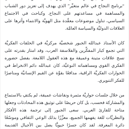
“برنامج النجاح في عالم متغيِّر” الذي يهدف إلى تعزيز دور الشباب
والمساهمة في مساعدتهم على النجاح. وكباحث في الاجتماع
السياسي، تناول موضوعات معقَّدة مثل الهويَّة والانتماء وأثرها على
العلاقات الدوليَّة والسياسة العامَّة.
كان الأستاذ عبدالله الجبور شخصيَّة مركزيَّة في الحلقات الفكريَّة
التي تجمع كبار المفكِّرين والفلاسفة العرب، وقد امتاز بقدرته على
نسج علاقات متينة وعميقة مع هذه العقول اللامعة. بفضل حضوره
الفكري القوي ومساهماته النوعيَّة، كان عبدالله دائم الانخراط في
الحوارات الفكريَّة الراقية، مدافعًا بقوَّة عن القيم الإنسانيَّة ومناصرًا
للفكر التنويري.
من خلال جلسات حواريَّة مثمرة ونقاشات عميقة، لم يكتفِ بالاستماع
والمشاركة فحسب، بل كان حريصًا على توثيق هذه المحادثات وجعلها
متاحة للقارئ العربي. سعى الجبور إلى ترجمة هذه الأفكار
والنظريَّات للغة يفهمها الجميع، معزِّزًا بذلك الوعي الثقافي وموسّعًا
دائرة المعرفة. لقد كان جسرًا حيويًّا يصل بين الأجيال القديمة