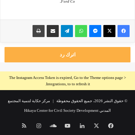
Ford Co.
ماسنجر
واتساب
تيلقرام
مشاركة عبر البريد
طباعة
اترك رد
The Instagram Access Token is expired, Go to the Theme options page >
Integrations, to to refresh it.
© حقوق النشر 2026، جميع الحقوق محفوظة |
مركز حكاية لتنمية المجتمع
المدني Hikaya Center for Civil Society Development
فيسبوك
X
لينكدإن
يوتيوب
ساوند
انستقرام
ملخص